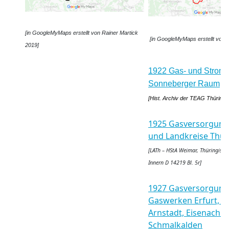
[in GoogleMyMaps erstellt von Rainer Martick
[in GoogleMyMaps erstellt von R
2019]
1922 Gas- und Strom
Sonneberger Raum
[Hist. Archiv der TEAG Thüringer
1925 Gasversorgung 
und Landkreise Thü
[LATh – HStA Weimar, Thüringisch
Innern D 14219 Bl. 5r]
1927 Gasversorgung
Gaswerken Erfurt, G
Arnstadt, Eisenach 
Schmalkalden