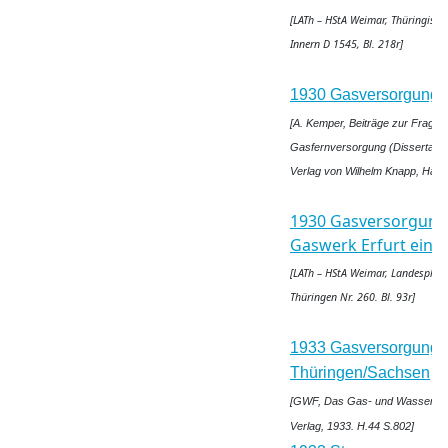
[LATh – HStA Weimar, Thüringisch
Innern D 1545, Bl. 218r]
1930 Gasversorgung 
[A. Kemper, Beiträge zur Frage 
Gasfernversorgung (Dissertation)
Verlag von Wilhelm Knapp, Halle 
1930 Gasversorgun
Gaswerk Erfurt einsc
[LATh – HStA Weimar, Landespla
Thüringen Nr. 260. Bl. 93r]
1933 Gasversorgung
Thüringen/Sachsen
[GWF, Das Gas- und Wasserfac
Verlag, 1933. H.44 S.802]